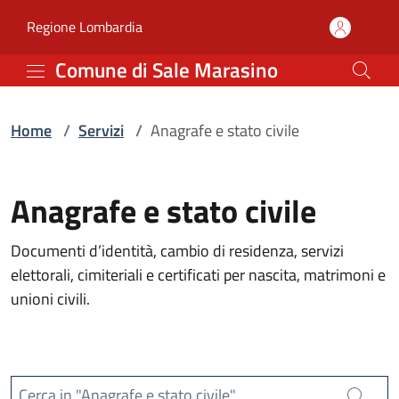
Servizi | Comune di Sal
Vai al contenuto principale
(apre in un'altra scheda).
Regione Lombardia
Comune di Sale Marasino
Home
/
Servizi
/
Anagrafe e stato civile
Anagrafe e stato civile
Documenti d’identità, cambio di residenza, servizi
elettorali, cimiteriali e certificati per nascita, matrimoni e
unioni civili.
Cerca in "Anagrafe e stato civile"